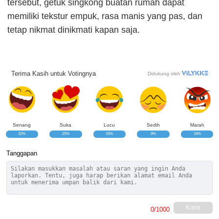
tersebut, getuk singkong buatan rumah dapat
memiliki tekstur empuk, rasa manis yang pas, dan
tetap nikmat dinikmati kapan saja.
Terima Kasih untuk Votingnya
Didukung oleh
Senang
Suka
Lucu
Sedih
Marah
32%
25%
16%
9%
18%
Tanggapan
Kirim
0
/1000